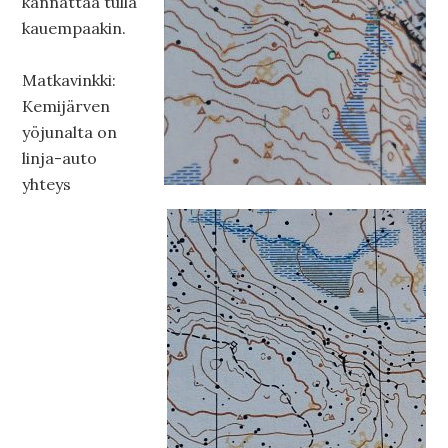
kannattaa tulla
kauempaakin.
Matkavinkki:
Kemijärven
yöjunalta on
linja-auto
yhteys