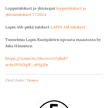
Lopputulokset ja yhteisajat
lopputulokset ja
yhteistulokset 7.7.2024
Lapin AM-pitkä tulokset
LAPIN AM tulokset
Tunnelmia Lapin Rastipäivien upeasta maastosta by
Juha Hänninen
https://youtu.be/HwevoUOjBuE?
si=kr1NHGqJF_xbYgHn
Filed Under:
Yleinen