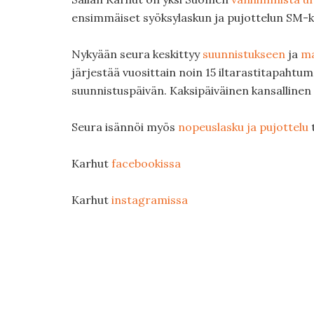
ensimmäiset syöksylaskun ja pujottelun SM-ki
Nykyään seura keskittyy
suunnistukseen
ja
ma
järjestää vuosittain noin 15 iltarastitapahtum
suunnistuspäivän. Kaksipäiväinen kansallinen 
Seura isännöi myös
nopeuslasku ja pujottelu
Karhut
facebookissa
Karhut
instagramissa