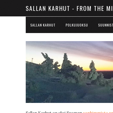
SALLAN KARHUT - FROM THE M
SALLAN KARHUT
POLKUJUOKSU
SUUNNIS
Sallan Karhut on yksi Suomen
vanhimmista ur