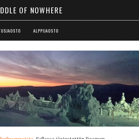
IDDLE OF NOWHERE
TUSJAOSTO
ALPPIJAOSTO
heiluseuroista
. Sallassa järjestettiin Suomen