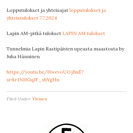
Lopputulokset ja yhteisajat
lopputulokset ja
yhteistulokset 7.7.2024
Lapin AM-pitkä tulokset
LAPIN AM tulokset
Tunnelmia Lapin Rastipäivien upeasta maastosta by
Juha Hänninen
https://youtu.be/HwevoUOjBuE?
si=kr1NHGqJF_xbYgHn
Filed Under:
Yleinen