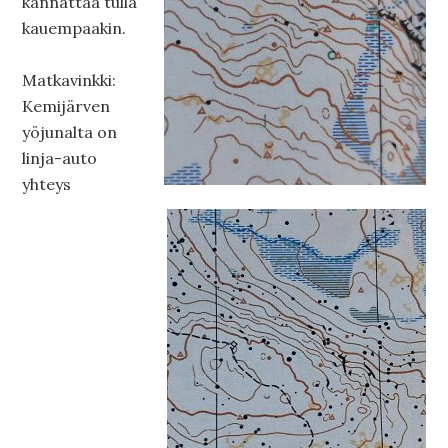
kannattaa tulla
kauempaakin.
Matkavinkki:
Kemijärven
yöjunalta on
linja-auto
yhteys