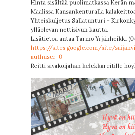
Hinta sisältää puolimatkassa Kerän ma
Maalissa Kansankenturalla kalakeittoa
Yhteiskuljetus Sallatunturi – Kirkon
ylläolevan nettisivun kautta.
Lisätietoa antaa Tarmo Yrjänheikki (0
https://sites.google.com/site/saija
authuser=0
Reitti sivakoijahan kelekkareitille höy