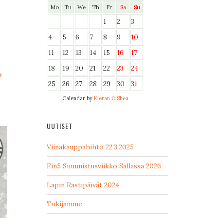
Mo
Tu
We
Th
Fr
Sa
Su
1
2
3
4
5
6
7
8
9
10
11
12
13
14
15
16
17
18
19
20
21
22
23
24
?
25
26
27
28
29
30
31
Calendar by
Kieran O'Shea
UUTISET
Viinakauppahihto 22.3.2025
Fin5 Suunnistusviikko Sallassa 2026
Lapin Rastipäivät 2024
Tukijamme