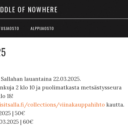
IDDLE OF NOWHERE
TUSJAOSTO
ALPPIJAOSTO
25
 Sallahan lauantaina 22.03.2025.
nkuja 2 klo 10 ja puolimatkasta metsästysseura
lo 18!
isitsalla.fi/collections/viinakauppahihto
kautta.
.2025 | 50€
.03.2025 | 60€