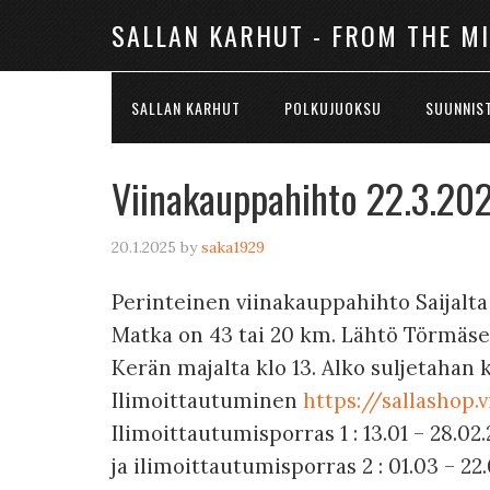
SALLAN KARHUT - FROM THE M
SALLAN KARHUT
POLKUJUOKSU
SUUNNIS
Viinakauppahihto 22.3.20
20.1.2025
by
saka1929
Perinteinen viinakauppahihto Saijalta
Matka on 43 tai 20 km. Lähtö Törmäse
Kerän majalta klo 13. Alko suljetahan k
Ilimoittautuminen
https://sallashop.v
Ilimoittautumisporras 1 : 13.01 – 28.02
ja ilimoittautumisporras 2 : 01.03 – 22