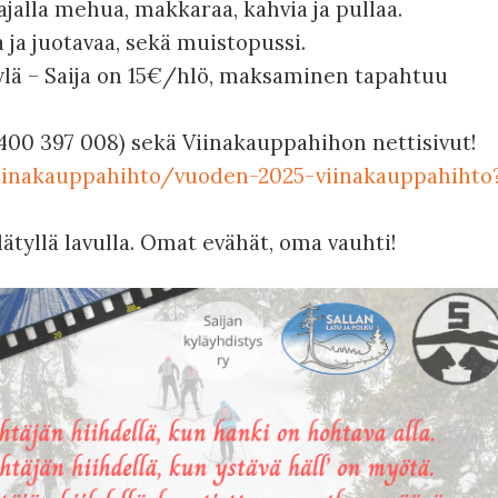
jalla mehua, makkaraa, kahvia ja pullaa.
 ja juotavaa, sekä muistopussi.
kylä – Saija on 15€/hlö, maksaminen tapahtuu
400 397 008) sekä Viinakauppahihon nettisivut!
nviinakauppahihto/vuoden-2025-viinakauppahihto
lätyllä lavulla. Omat evähät, oma vauhti!