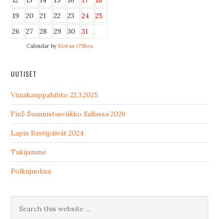
12
13
14
15
16
17
18
19
20
21
22
23
24
25
26
27
28
29
30
31
Calendar by
Kieran O'Shea
UUTISET
Viinakauppahihto 22.3.2025
Fin5 Suunnistusviikko Sallassa 2026
Lapin Rastipäivät 2024
Tukijamme
Polkujuoksu