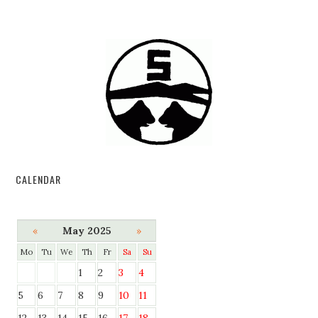
CALENDAR
«
May 2025
»
Mo
Tu
We
Th
Fr
Sa
Su
1
2
3
4
5
6
7
8
9
10
11