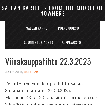
SALLAN KARHUT - FROM THE MIDDLE OF
NOWHERE
SALLAN KARHUT
POLKUJUOKSU
SUUNNISTUSJAOSTO
ALPPIJAOSTO
Viinakauppahihto 22.3.2025
20.1.2025
by
saka1929
Perinteinen viinakauppahihto Saijalta
Sallahan lauantaina 22.03.2025.
Matka on 43 tai 20 km. Lähtö Törmäsenkuja
2 klo 10 ja puolimatkasta metsästysseura