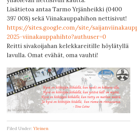
ylläolevan nettisivun kautta.
Lisätietoa antaa Tarmo Yrjänheikki (0400
397 008) sekä Viinakauppahihon nettisivut!
https://sites.google.com/site/saijanviinakau
2025-viinakauppahihto?authuser=0
Reitti sivakoijahan kelekkareitille höylätyllä
lavulla. Omat evähät, oma vauhti!
Filed Under:
Yleinen