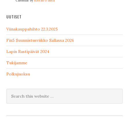
Calendar by
Kieran O'Shea
UUTISET
Viinakauppahihto 22.3.2025
Fin5 Suunnistusviikko Sallassa 2026
Lapin Rastipäivät 2024
Tukijamme
Polkujuoksu