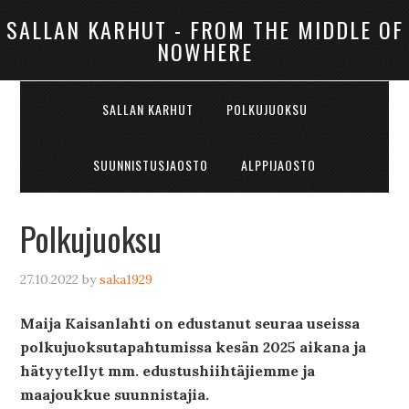
SALLAN KARHUT - FROM THE MIDDLE OF
NOWHERE
SALLAN KARHUT
POLKUJUOKSU
SUUNNISTUSJAOSTO
ALPPIJAOSTO
Polkujuoksu
27.10.2022
by
saka1929
Maija Kaisanlahti on edustanut seuraa useissa
polkujuoksutapahtumissa kesän 2025 aikana ja
hätyytellyt mm. edustushiihtäjiemme ja
maajoukkue suunnistajia.