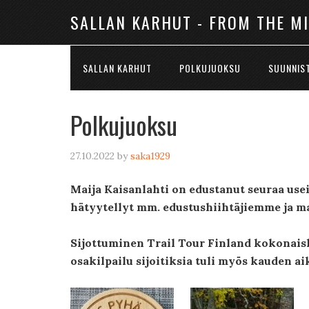
SALLAN KARHUT - FROM THE M
SALLAN KARHUT
POLKUJUOKSU
SUUNNIS
Polkujuoksu
27.10.2022
by
saka1929
Maija Kaisanlahti on edustanut seuraa use
hätyytellyt mm. edustushiihtäjiemme ja m
Sijottuminen Trail Tour Finland kokonaisk
osakilpailu sijoitiksia tuli myös kauden ai