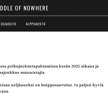
IDDLE OF NOWHERE
TUSJAOSTO
ALPPIJAOSTO
issa polkujuoksutapahtumissa kesän 2025 aikana ja
aajoukkue suunnistajia.
isan neljänneksi on huippusaavutus. Ja paljon hyviä
kana.