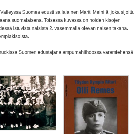
leyssa Suomea edusti sallalainen Martti Meinilä, joka sijoittu
aana suomalaisena. Toisessa kuvassa on noiden kisojen
essä istuvista naisista 2. vasemmalla olevan naisen takana.
ympiakisoista.
nsbruckissa Suomen edustajana ampumahiihdossa varamiehensä