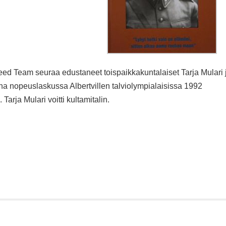
Speed Team seuraa edustaneet toispaikkakuntalaiset Tarja Mulari 
a nopeuslaskussa Albertvillen talviolympialaisissa 1992
arja Mulari voitti kultamitalin.