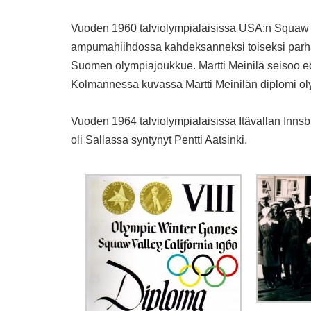
Vuoden 1960 talviolympialaisissa USA:n Squaw Val
ampumahiihdossa kahdeksanneksi toiseksi parh
Suomen olympiajoukkue. Martti Meinilä seisoo ed
Kolmannessa kuvassa Martti Meinilän diplomi ol
Vuoden 1964 talviolympialaisissa Itävallan In
oli Sallassa syntynyt Pentti Aatsinki.