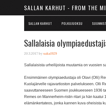
SALLAN KARHUT - FROM THE M
SALLAN KARHUT
POLKUJUOKSU
SUUNNIS
Sallalaisia olympiaedustaji
20.3.2017
by
saka1929
Sallalaisista urheilijoista muutamia on vuosien s
Ensimmäinen olympiaedustaja oli Olavi (Olli) Rem
Kuolajärvelle rajavartioston palvelukseen. Olli 
saavuttaneeseen Suomen joukkueeseen 1936 talv
Remes on Mannerheim-ristin ritari ja hän kaatui 
elämänkertateos, jonka kannen kuva oheisista k