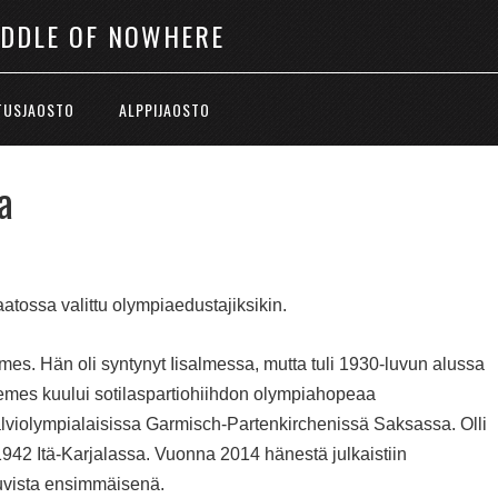
IDDLE OF NOWHERE
TUSJAOSTO
ALPPIJAOSTO
a
aatossa valittu olympiaedustajiksikin.
es. Hän oli syntynyt Iisalmessa, mutta tuli 1930-luvun alussa
Remes kuului sotilaspartiohiihdon olympiahopeaa
iolympialaisissa Garmisch-Partenkirchenissä Saksassa. Olli
1942 Itä-Karjalassa. Vuonna 2014 hänestä julkaistiin
uvista ensimmäisenä.