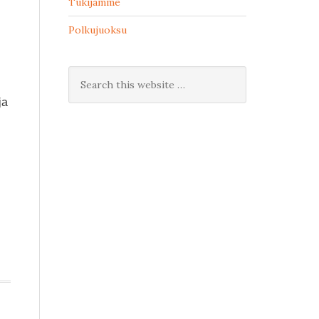
Tukijamme
Polkujuoksu
ja