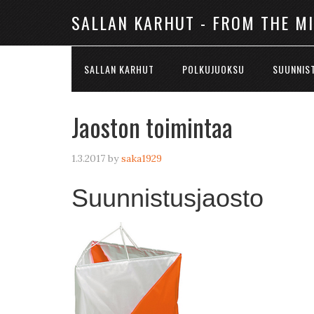
SALLAN KARHUT - FROM THE M
SALLAN KARHUT
POLKUJUOKSU
SUUNNIS
Jaoston toimintaa
1.3.2017
by
saka1929
Suunnistusjaosto