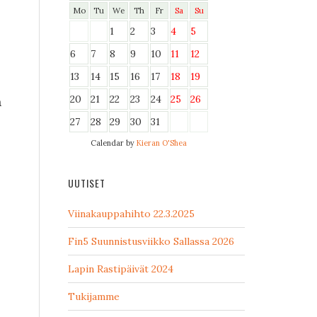
Mo
Tu
We
Th
Fr
Sa
Su
1
2
3
4
5
6
7
8
9
10
11
12
13
14
15
16
17
18
19
20
21
22
23
24
25
26
a
27
28
29
30
31
Calendar by
Kieran O'Shea
UUTISET
Viinakauppahihto 22.3.2025
Fin5 Suunnistusviikko Sallassa 2026
Lapin Rastipäivät 2024
Tukijamme