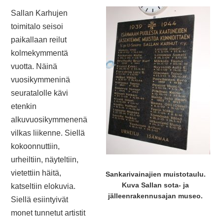
Sallan Karhujen
toimitalo seisoi
paikallaan reilut
kolmekymmentä
vuotta. Näinä
vuosikymmeninä
seuratalolle kävi
etenkin
alkuvuosikymmenenä
vilkas liikenne. Siellä
kokoonnuttiin,
urheiltiin, näyteltiin,
vietettiin häitä,
Sankarivainajien muistotaulu.
Kuva Sallan sota- ja
katseltiin elokuvia.
jälleenrakennusajan museo.
Siellä esiintyivät
monet tunnetut artistit