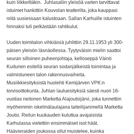
kuin liikkeiltäkin. Juhlasaliin yleisöä varten tarvittavat
istuimet hankittiin Kouvolan teatterilta, joka kauppasi
niitä uusiessaan kalustoaan. Sallan Karhuille istuinten
hinnaksi tuli pelkästään rahtikulut.
Uuden toimitalon vihkiäisiä juhlittiin 29.11.1953 yli 300-
päisen yleisön läsnäollessa. Tyytyväisin mielin saattoi
seuran silloinen puheenjohtaja, kelloseppä Väinö
Kuitunen esitellä seuran sodanjälkeistä toimintaa ja
valmistuneen talon rakennusvaiheita.
Musiikkiesityksistä huolehti Kemijärven VPK:n
torvisoittokunta. Juhlan lauluesityksiä säesti nuori 16-
vuotias neitonen Marketta Alajoutsijärvi, joka tunnettiin
myöhemmin iskelmälaulajana taiteilijanimellä Marketta
Joutsi. Reilun kuukauden kuluttua avajaisista
Karhulassa vietettiin ensimmäiset isot häät.
Häävieraiden joukossa ollut muistelee, kuinka