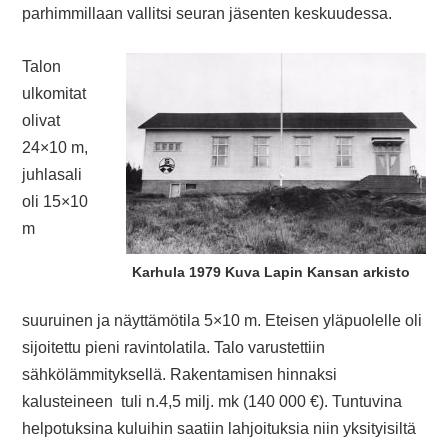
parhimmillaan vallitsi seuran jäsenten keskuudessa.
Talon
ulkomitat
olivat
24×10 m,
juhlasali
oli 15×10
m
Karhula 1979 Kuva Lapin Kansan arkisto
suuruinen ja näyttämötila 5×10 m. Eteisen yläpuolelle oli
sijoitettu pieni ravintolatila. Talo varustettiin
sähkölämmityksellä. Rakentamisen hinnaksi
kalusteineen tuli n.4,5 milj. mk (140 000 €). Tuntuvina
helpotuksina kuluihin saatiin lahjoituksia niin yksityisiltä