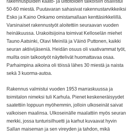
rakennuspuiden kaato- ja uittotöiden talkoisiin osallistui
50-60 miestä. Puutavaran sahasivat rakennustarvikkeiksi
Esko ja Kaino Onkamo omistamallaan kenttäsirkkelillä.
Varsinaiset rakennustyöt aloitettiin seuraavan vuoden
heinäkuussa. Urakoitsijoina toimivat Kelloselän miehet
Tauno Aatsinki, Olavi Meinilä ja Väinö Puttonen, kaikki
seuran aktiivijäseniä. Heidän osuus oli vaativammat työt,
muilta osin talkootyöt näyttelivät huomattavaa osaa.
Parhaimpina aikoina oli töissä lähes 30 miestä ja naista
sekä 3 kuorma-autoa.
Rakennus valmistui vuoden 1953 marraskuussa ja
toimitalon nimeksi tuli Karhula. Pienet keskeneräisyydet
saatettiin loppuun myöhemmin, jolloin ulkoseinät saivat
valkoisen maalinsa. Ulkoseinälle maalattiin myös seuran
merkki, jossa tunturisilhuetti ja karhut kuvaavat hyvin
Sallan maiseman ja sen vireyden ja tahdon, mikä