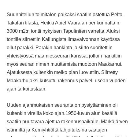
Suunnitellun toimitalon paikaksi saatiin ostettua Pelto-
Takalan tilasta, Heikki Abiel Vaaralan perikunnalta n.
3000 m2:n tontti nykyisen Tapulintien varrelta. Aluksi
tontille siirrettiin Kallungista ilmavalvonnan käytössä
ollut parakki. Parakin hankinta ja siirto suoritettiin
yhteistyössä maamiesseuran kanssa, jolloin harkittiin
myös seuran nimen muuttamista muotoon Maakarhut.
Ajatuksesta kuitenkin melko pian luovuttiin. Siirretty
Maakarhulaksi kutsuttu rakennus palveli usean vuoden
ajan tarkoitustaan.
Uuden ajanmukaisen seurantalon pystyttäminen oli
kuitenkin vireillä koko ajan.1950-luvun alun kesällä
saatiin puutavara ajettua rakennuspaikalle. Märkäjärven
isänniltä ja Kemiyhtiöltä lahjoituksina saatujen