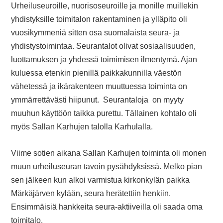
Urheiluseuroille, nuorisoseuroille ja monille muillekin
yhdistyksille toimitalon rakentaminen ja ylläpito oli
vuosikymmeniä sitten osa suomalaista seura- ja
yhdistystoimintaa. Seurantalot olivat sosiaalisuuden,
luottamuksen ja yhdessä toimimisen ilmentymä. Ajan
kuluessa etenkin pienillä paikkakunnilla väestön
vähetessä ja ikärakenteen muuttuessa toiminta on
ymmärrettävästi hiipunut. Seurantaloja on myyty
muuhun käyttöön taikka purettu. Tällainen kohtalo oli
myös Sallan Karhujen talolla Karhulalla.
Viime sotien aikana Sallan Karhujen toiminta oli monen
muun urheiluseuran tavoin pysähdyksissä. Melko pian
sen jälkeen kun alkoi varmistua kirkonkylän paikka
Märkäjärven kylään, seura herätettiin henkiin.
Ensimmäisiä hankkeita seura-aktiiveilla oli saada oma
toimitalo.