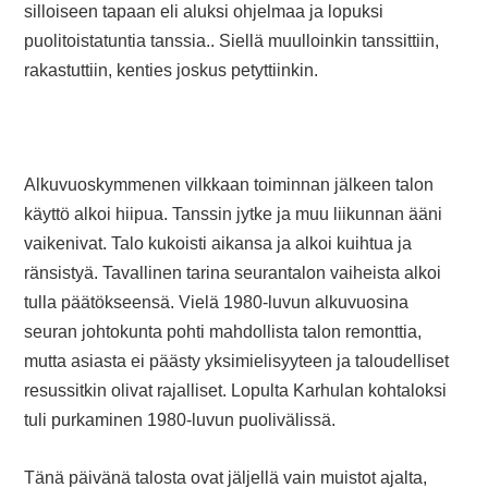
silloiseen tapaan eli aluksi ohjelmaa ja lopuksi
puolitoistatuntia tanssia.. Siellä muulloinkin tanssittiin,
rakastuttiin, kenties joskus petyttiinkin.
Alkuvuoskymmenen vilkkaan toiminnan jälkeen talon
käyttö alkoi hiipua. Tanssin jytke ja muu liikunnan ääni
vaikenivat. Talo kukoisti aikansa ja alkoi kuihtua ja
ränsistyä. Tavallinen tarina seurantalon vaiheista alkoi
tulla päätökseensä. Vielä 1980-luvun alkuvuosina
seuran johtokunta pohti mahdollista talon remonttia,
mutta asiasta ei päästy yksimielisyyteen ja taloudelliset
resussitkin olivat rajalliset. Lopulta Karhulan kohtaloksi
tuli purkaminen 1980-luvun puolivälissä.
Tänä päivänä talosta ovat jäljellä vain muistot ajalta,