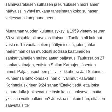
salmivaaralaisen sulhasen ja kursulaisen morsiamen
häävalssiin yhtyi mukana tanssimaan koko sulhasen
veljessarja kumppaneineen.
Muutaman vuoden kuluttua syksyllä 1959 vietetty seuran
30-vuotisjuhla oli arvokas tilaisuus. Tuolloin oli kulunut
vasta n. 15 vuotta sotien päättymisestä, joten juhlan
herkimmän osan muodosti sodissa kaatuneiden
sankarivainajien muistolaatan paljastus. Taulussa on 27
sankarivainajan, entisten Sallan Karhujen jäsenten
nimet. Paljastuspuheen piti vt. kirkkoherra Jarl Salonius.
Puheensa lähtökohdaksi hän oli valinnut Paavalin I
Korinttolaiskirjeen 9:24 sanat: “Ettekö tiedä, että jotka
kilparadalla juoksevat, ne tosin kaikki juoksevat, mutta
yksi saa voittopalkinnon? Juoskaa niinkuin hän, että sen
saavuttaisitte”