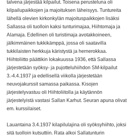
talvena järjestää kilpailut. Toisena perusteluna oli
kilpailupaikkojen ja majoituksen läheisyys. Tuntureita
lähellä olevien kirkonkylän majoituspaikkojen lisäksi
Sallassa oli tuolloin kaksi tunturimajaa, Hiihtomaja ja
Alamaja. Edellinen oli turistimaja avotakkoineen,
jälkimmäinen tukkikämppä, jossa oli saatavilla
tukkilaisten herkkuja käristystä ja hernerokkaa.
Hiihtoliitto päättikin lokakuussa 1936, että Sallassa
järjestetään syöksy- ja pujotteluhiihdon SM-kilpailut
3.-4.4.1937 ja edellisellä viikolla järjestetään
neuvojakurssit samassa paikassa. Kisojen
järjestelyvastuu oli Hiihtoliitolla ja käytännön
järjestelyistä vastasi Sallan Karhut. Seuran apuna olivat
em. kurssilaiset.
Lauantaina 3.4.1937 kilapilulajina oli syöksyhiihto, joksi
sitä tuolloin kutsuttiin. Rata alkoi Sallatunturin