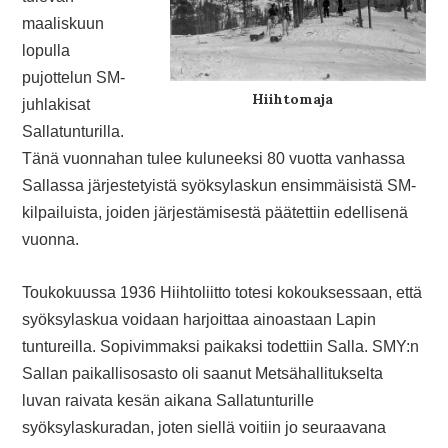
maaliskuun
lopulla
pujottelun SM-
Hiihtomaja
juhlakisat
Sallatunturilla.
Tänä vuonnahan tulee kuluneeksi 80 vuotta vanhassa
Sallassa järjestetyistä syöksylaskun ensimmäisistä SM-
kilpailuista, joiden järjestämisestä päätettiin edellisenä
vuonna.
Toukokuussa 1936 Hiihtoliitto totesi kokouksessaan, että
syöksylaskua voidaan harjoittaa ainoastaan Lapin
tuntureilla. Sopivimmaksi paikaksi todettiin Salla. SMY:n
Sallan paikallisosasto oli saanut Metsähallitukselta
luvan raivata kesän aikana Sallatunturille
syöksylaskuradan, joten siellä voitiin jo seuraavana