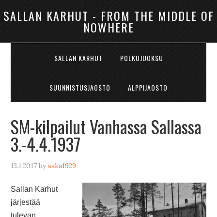
SALLAN KARHUT - FROM THE MIDDLE OF
NOWHERE
SALLAN KARHUT
POLKUJUOKSU
SUUNNISTUSJAOSTO
ALPPIJAOSTO
SM-kilpailut Vanhassa Sallassa
3.-4.4.1937
13.1.2017
by
saka1929
Sallan Karhut
järjestää
tulevan