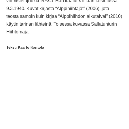
voimistelujoukkueessa. Hän kaatui Kollaan taistelussa
9.3.1940. Kuvat kirjasta “Alppihiihtäjät” (2006), jota
teosta samoin kuin kirjaa “Alppihiihdon alkutaival” (2010)
käytin tarinan lähteinä. Toisessa kuvassa Sallatunturin
Hiihtomaja.
Teksti Kaarlo Kantola