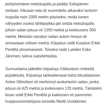
pohjoisrinteen metsärajalta ja päättyi Sallajärven
rantaan. Alkuaan rata oli suunniteltu alkavaksi tunturin
huipulta noin 2000 metrin pituiseksi, mutta lumen
vähyyden vuoksi lähtöpaikka piti siirtää metsärajalle,
jolloin radan pituus oli 1350 metriä ja korkeusero 300
metriä. Metsään raivatun radan aukon leveys oli
ainoastaan viitisen metriä. Kilpailun voitti Kuopion Erkki
Penttilä ylivoimaisesti. Toiseksi laski Lahden Esko
Järvinen, tuleva suksitehtailija.
Sunnuntaina jatkettiin kilpailuja Välitunturin rinteellä
pujottelulla. Kilpailuja tarkkailemaan tullut itävaltalainen
Anton Obholtzer oli merkinnyt avotunturiin radan, jonka
pituus oli 425 metriä ja korkeusero 135 metriä. Tämänkin
kisan voitti Erkki Penttilä ja kakkonen oli paremmin
huippuvoimistelijana tunnettu Martti Uosikkinen.