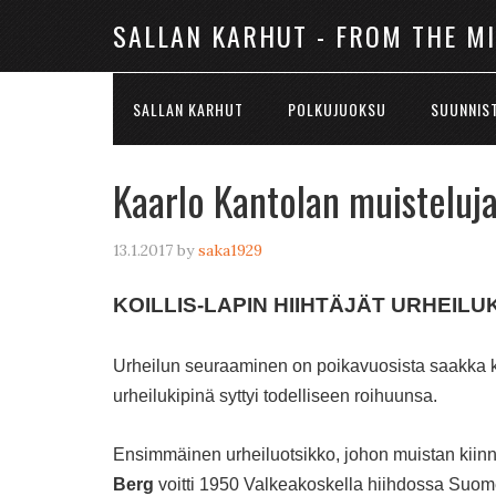
SALLAN KARHUT - FROM THE M
SALLAN KARHUT
POLKUJUOKSU
SUUNNIS
Kaarlo Kantolan muisteluj
13.1.2017
by
saka1929
KOILLIS-LAPIN HIIHTÄJÄT URHEIL
Urheilun seuraaminen on poikavuosista saakka kuu
urheilukipinä syttyi todelliseen roihuunsa.
Ensimmäinen urheiluotsikko, johon muistan kiinni
Berg
voitti 1950 Valkeakoskella hiihdossa Su