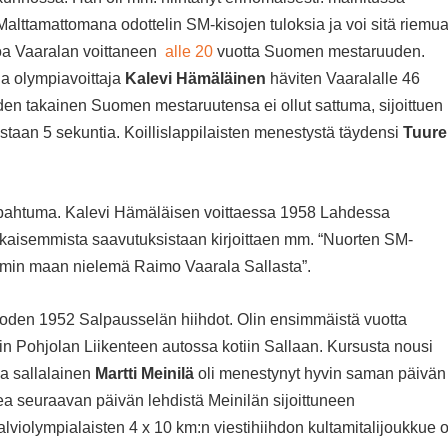
alttamattomana odottelin SM-kisojen tuloksia ja voi sitä riemu
rtoa Vaaralan voittaneen
alle 20
vuotta Suomen mestaruuden.
a olympiavoittaja
Kalevi Hämäläinen
häviten Vaaralalle 46
oden takainen Suomen mestaruutensa ei ollut sattuma, sijoittuen
taan 5 sekuntia. Koillislappilaisten menestystä täydensi
Tuure
tapahtuma. Kalevi Hämäläisen voittaessa 1958 Lahdessa
kaisemmista saavutuksistaan kirjoittaen mm. “Nuorten SM-
mmin maan nielemä Raimo Vaarala Sallasta”.
vuoden 1952 Salpausselän hiihdot. Olin ensimmäistä vuotta
in Pohjolan Liikenteen autossa kotiin Sallaan. Kursusta nousi
ka sallalainen
Martti Meinilä
oli menestynyt hyvin saman päivän
ea seuraavan päivän lehdistä Meinilän sijoittuneen
violympialaisten 4 x 10 km:n viestihiihdon kultamitalijoukkue o