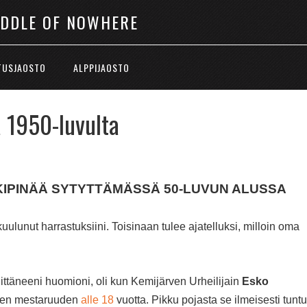
IDDLE OF NOWHERE
TUSJAOSTO
ALPPIJAOSTO
a 1950-luvulta
UKIPINÄÄ SYTYTTÄMÄSSÄ 50-LUVUN ALUSSA
lunut harrastuksiini. Toisinaan tulee ajatelluksi, milloin oma
ttäneeni huomioni, oli kun Kemijärven Urheilijain
Esko
omen mestaruuden
alle 18
vuotta. Pikku pojasta se ilmeisesti tuntu