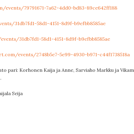
om/events/79791671-7a62-4dd0-bd83-89ce642ff188
vents/31db7fd1-58d1-4151-8d9f-b9efbb8585ae
/events/31db7fd1-58d1-4151-8d9f-b9efbb8585ae
ort.com/events/2748b5e7-5e99-4930-b971-c44f1738518a
nto pari: Korhonen Kaija ja Anne, Sarviaho Markku ja Vika
.
ijala Seija