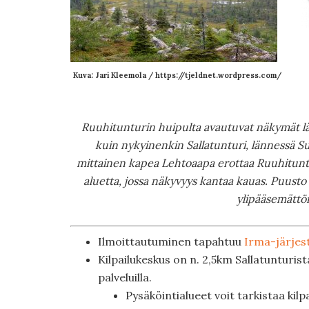
Kuva: Jari Kleemola / https://tjeldnet.wordpress.com/
Ruuhitunturin huipulta avautuvat näkymät läh
kuin nykyinenkin Sallatunturi, lännessä 
mittainen kapea Lehtoaapa erottaa Ruuhituntur
aluetta, jossa näkyvyys kantaa kauas. Puusto 
ylipääsemättöm
Ilmoittautuminen tapahtuu
Irma-järjes
Kilpailukeskus on n. 2,5km Sallatunturi
palveluilla.
Pysäköintialueet voit tarkistaa kil