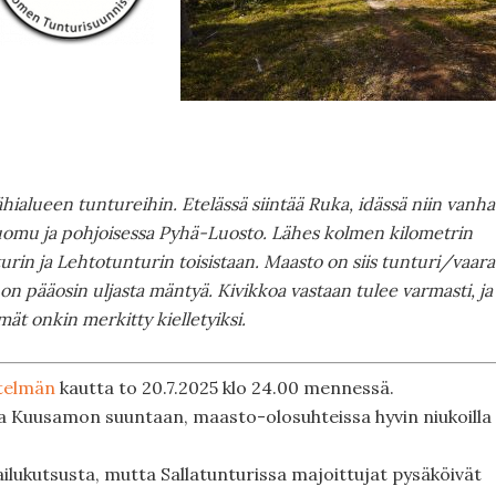
ialueen tuntureihin. Etelässä siintää Ruka, idässä niin vanha
Suomu ja pohjoisessa Pyhä-Luosto. Lähes kolmen kilometrin
in ja Lehtotunturin toisistaan. Maasto on siis tunturi/vaara
on pääosin uljasta mäntyä. Kivikkoa vastaan tulee varmasti, ja
ät onkin merkitty kielletyiksi.
telmän
kautta to 20.7.2025 klo 24.00 mennessä.
sta Kuusamon suuntaan, maasto-olosuhteissa hyvin niukoilla
pailukutsusta, mutta Sallatunturissa majoittujat pysäköivät