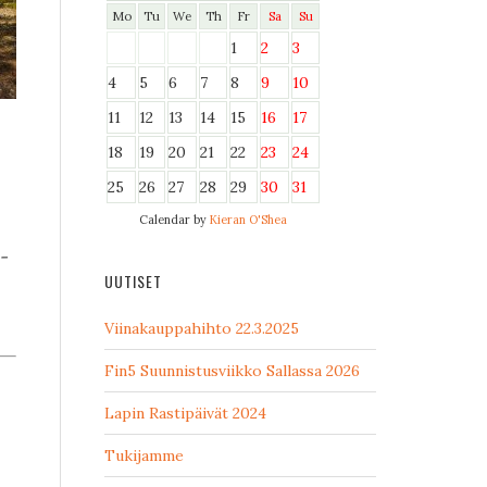
Mo
Tu
We
Th
Fr
Sa
Su
1
2
3
4
5
6
7
8
9
10
11
12
13
14
15
16
17
18
19
20
21
22
23
24
25
26
27
28
29
30
31
Calendar by
Kieran O'Shea
-
UUTISET
Viinakauppahihto 22.3.2025
Fin5 Suunnistusviikko Sallassa 2026
Lapin Rastipäivät 2024
Tukijamme