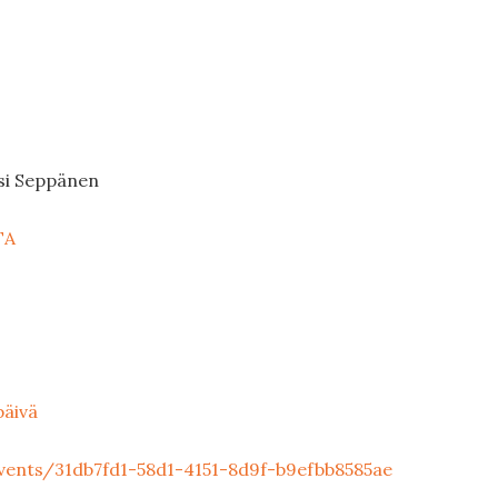
ssi Seppänen
TA
päivä
vents/31db7fd1-58d1-4151-8d9f-b9efbb8585ae