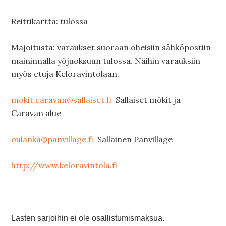
Reittikartta: tulossa
Majoitusta: varaukset suoraan oheisiin sähköpostiin
maininnalla yöjuoksuun tulossa. Näihin varauksiin
myös etuja Keloravintolaan.
mokit.caravan@sallaiset.fi
Sallaiset mökit ja
Caravan alue
oulanka@panvillage.fi
Sallainen Panvillage
http://www.keloravintola.fi
Lasten sarjoihin ei ole osallistumismaksua.