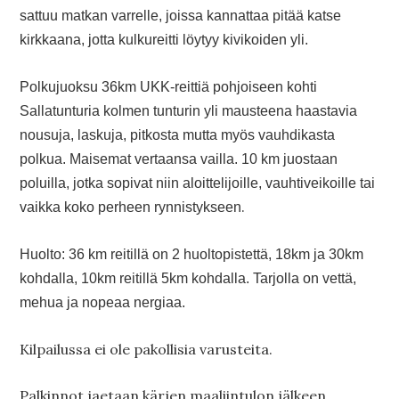
sattuu matkan varrelle, joissa kannattaa pitää katse
kirkkaana, jotta kulkureitti löytyy kivikoiden yli.
Polkujuoksu 36km UKK-reittiä pohjoiseen kohti
Sallatunturia kolmen tunturin yli mausteena haastavia
nousuja, laskuja, pitkosta mutta myös vauhdikasta
polkua. Maisemat vertaansa vailla. 10 km juostaan
poluilla, jotka sopivat niin aloittelijoille, vauhtiveikoille tai
.
vaikka koko perheen rynnistykseen
Huolto: 36 km reitillä on 2 huoltopistettä, 18km ja 30km
kohdalla, 10km reitillä 5km kohdalla. Tarjolla on vettä,
mehua ja nopeaa nergiaa.
Kilpailussa ei ole pakollisia varusteita.
Palkinnot jaetaan kärjen maaliintulon jälkeen.