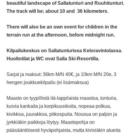
beautiful landscape of Sallatunturi and Ruuhitunturi.
The track will be; about 10 and 36 kilometers.
There will also be an own event for children in the
terrain run at the afternoon, before midnight run.
Kilpailukeskus on Sallatunturissa Keloravintolassa.
Huoltotilat ja WC ovat Salla Ski-Resortilla.
Sarjat ja maksut: 36km M/N 40€, ja 10km M/N 20e, 3
hengen joukkuekilpailu (ei lisämaksua)
Maasto on tyypillistä itä-lappilaista maastoa, tunturia,
kuivia kankaita ja korpikuusikoita, nopeaa polkua,
kivikkoa, juurakkoa, pitkospuita. Nousua on paljon ja
jyrkkiäkin paikkoja löytyy. Maastopohja on
pääsääntöisesti hyväpohjaista, mutta kivisiäkin alueita