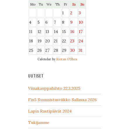
Mo
Tu
We
Th
Fr
Sa
Su
1
2
3
4
5
6
7
8
9
10
11
12
13
14
15
16
17
18
19
20
21
22
23
24
25
26
27
28
29
30
31
Calendar by
Kieran O'Shea
UUTISET
Viinakauppahihto 22.3.2025
Fin5 Suunnistusviikko Sallassa 2026
Lapin Rastipäivät 2024
Tukijamme